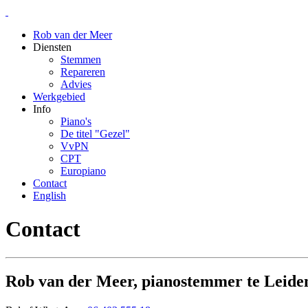
Rob van der Meer
Diensten
Stemmen
Repareren
Advies
Werkgebied
Info
Piano's
De titel "Gezel"
VvPN
CPT
Europiano
Contact
English
Contact
Rob van der Meer, pianostemmer te Leide