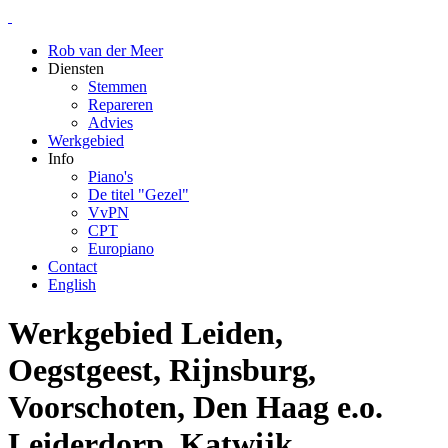
Rob van der Meer
Diensten
Stemmen
Repareren
Advies
Werkgebied
Info
Piano's
De titel "Gezel"
VvPN
CPT
Europiano
Contact
English
Werkgebied
Leiden,
Oegstgeest, Rijnsburg,
Voorschoten, Den Haag e.o.
Leiderdorp, Katwijk,